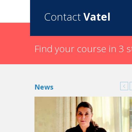
Voici mes missions à l'hôtel à mon retour en 
Contact
Vatel
Attribution des chambres et préparation 
Formation complète des nouveaux employ
Et voici ceux que je possède depuis que j'ai 
Find your course in 3 
Gérer, diriger et motiver une équipe de 
Gérer les plaintes des clients et trouver
Réaliser des réunions d'évaluation annue
S'assurer que toutes les opérations se d
News
Qualités innées et compétences à ac
L'industrie hôtelière est un domaine où la pass
des qualités qui ne s'apprennent pas, elles doi