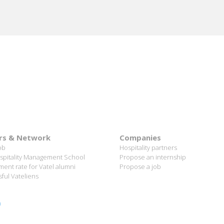
rs & Network
Companies
ob
Hospitality partners
spitality Management School
Propose an internship
ent rate for Vatel alumni
Propose a job
ful Vateliens
n