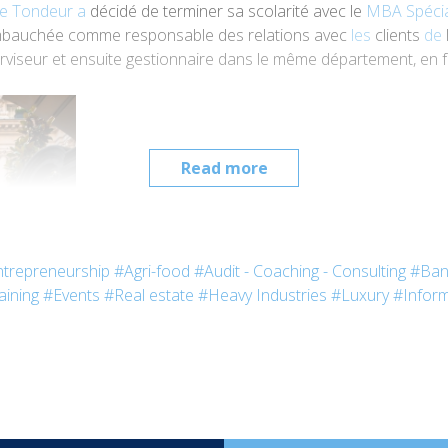
lie Tondeur a
décidé de terminer sa scolarité avec le
MBA Spécia
 embauchée comme responsable des relations avec
les
clients
de
perviseur et ensuite gestionnaire dans le même département, en 
Read more
trepreneurship
#Agri-food
#Audit - Coaching - Consulting
#Ban
aining
#Events
#Real estate
#Heavy Industries
#Luxury
#Inform
 je transforme les séjours de nos clients en expériences inoubli
.