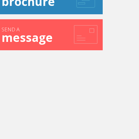
brochure
polyvalence, prise d'initiatives, etc.
pide!
n domaine qui procure une énorme satisfaction
SEND A
message