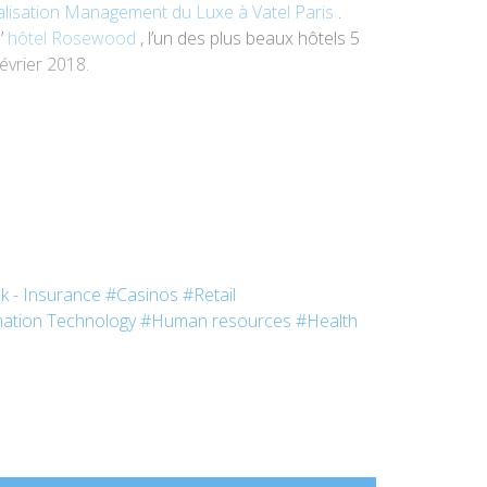
lisation Management du Luxe à Vatel Paris
.
l’
hôtel Rosewood
, l’un des plus beaux hôtels 5
février 2018.
k - Insurance
#Casinos
#Retail
ation Technology
#Human resources
#Health
ables et je crée, et bien sûr entretiens, une