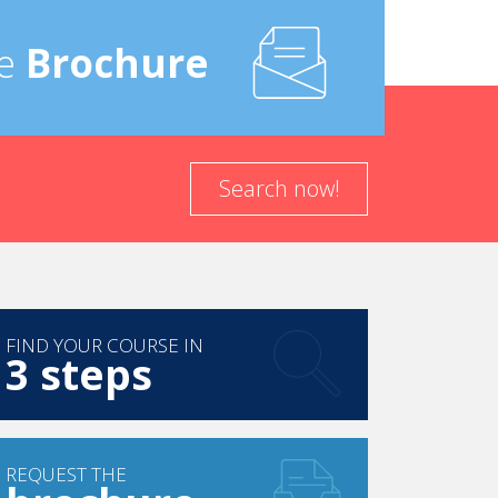
e
Brochure
naliser chaque séjour chez nous.
ndre à nos normes élevées.
Search now!
FIND YOUR COURSE IN
3 steps
i dans le secteur des marques de luxe. Ce sont
REQUEST THE
 signifie être un bon auditeur, comprendre et