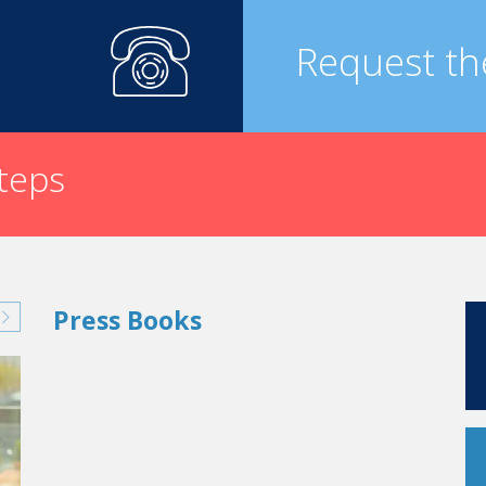
septembre 2015:
Request th
de l'arrivée de nos hôtes: répondre à leurs attentes et person
és, de la direction et des contrôles permanents afin de répo
été promu «Guest Relations Manager»:
steps
17 personnes.
 une solution à chaque problème.
lles et recruter de nouveaux collaborateurs.
éroulent comme prévu dans tout l'hôtel.
Press Books
quérir
ion et l'exigence sont de mise, et cela est particulièrement vra
vent être innées, tout comme le sens de servir les autres, ce qui