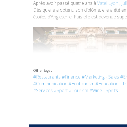
Après avoir passé quatre ans à
Vatel Lyon
,
Ju
Dès qu’elle a obtenu son diplôme, elle a été
étoiles d’Angleterre. Puis elle est devenue su
Other tags :
#Restaurants
#Finance
#Marketing - Sales
#En
#Communication
#Ecotourism
#Education - Tr
#Services
#Sport
#Tourism
#Wine - Spirits
De l'enregistrement au départ, dans mon métier,
relation de confiance entre nous et nos clients